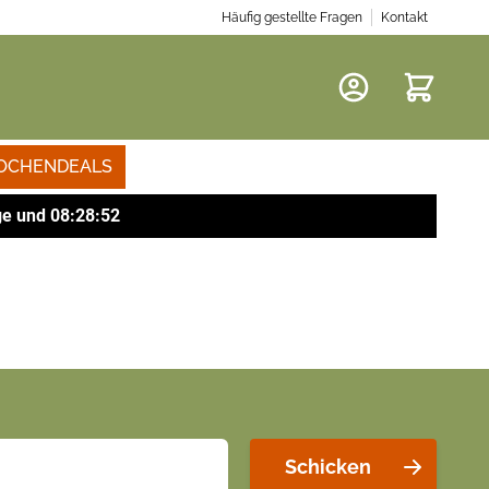
Häufig gestellte Fragen
Kontakt
Warenkor
OCHENDEALS
ge
und
08
:
28
:
52
Schicken