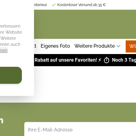
tion für Ihr Kücheninterieur
Kostenloser Versand ab 35 €
verbessern
ere Website
 Weitere
önnen auch
z Küche
Tablett
Eigenes Foto
Weitere Produkte
W
hnen
LS:
Bis zu 43 % Rabatt auf unsere Favoriten! ⚡
Noch
3 Ta
n
E-Mailadresse