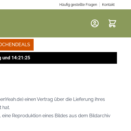
Häufig gestellte Fragen
Kontakt
Warenkor
OCHENDEALS
g
und
14
:
21
:
24
henYeah.de) einen Vertrag über die Lieferung ihres
 hat.
e, eine Reproduktion eines Bildes aus dem Bildarchiv