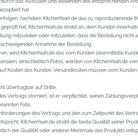
 durch das Ausfüllen und Absenden des entsprechenden Antr
zeptiert hat.
 erfolgen, nachdem KitchenYeah.de das zu reproduzierende (K
prüft hat. KitchenYeah.de strebt an, dem Kunden innerhalb 
ng mitzuteilen oder mitzuteilen, dass die Bestellung nicht ak
 stillschweigenden Annahme der Bestellung.
tieren, wird KitchenYeah.de das vom Kunden übermittelte Kund
ialien, einschließlich Fotos, werden von KitchenYeah.de vern
 auf Kosten des Kunden. Versandkosten müssen vom Kunden 
t übertragbar auf Dritte.
es Vertrags storniert, ist er verpflichtet, seinen Zahlungs
nannten Falls.
 Anforderungen des Vertrags und den zum Zeitpunkt des Vert
richt. KitchenYeah.de strebt die beste Qualität seiner Produ
tlich der Qualität oder anderer Merkmale des Produkts entspr