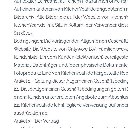
Auf textiler Leinwand, auf einem Holzrahmen ohne R
Auf einem anderen von KitchenYeah.de angebotenen ma
Bildarchiv: Alle Bilder, die auf der Website von Kitchen
KitchenYeah.de: mit Sitz in Kollum, der Verwender d
81138717.
Bedingungen: Die vorliegenden Allgemeinen Geschäft
Website: Die Website von Onlywow B.V., nämlich www.
Kundenbild: Ein vom Kunden (elektronisch) bereitgestel
Material: Datenträger und/oder physische Dokumente,
Fotoprodukt: Eine von KitchenYeah.de hergestellte Re
Artikel 2 - Geltung dieser Allgemeinen Geschäftsbedi
2.1. Diese Allgemeinen Geschäftsbedingungen gelten f
einem Kunden unterbreiteten Angebote zum Abschluss
2.2. KitchenYeah.de lehnt jegliche Verweisung auf an
ausdrücklich ab.
Artikel 3 - Der Vertrag