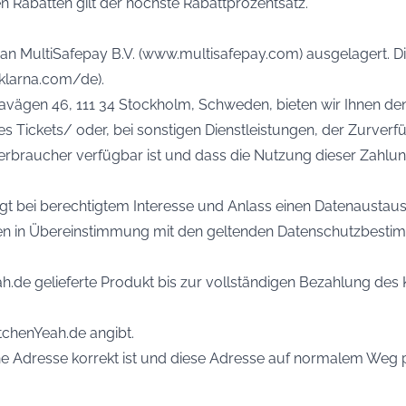
en Rabatten gilt der höchste Rabattprozentsatz.
an MultiSafepay B.V. (www.multisafepay.com) ausgelagert. Die
.klarna.com/de).
eavägen 46, 111 34 Stockholm, Schweden, bieten wir Ihnen de
s Tickets/ oder, bei sonstigen Dienstleistungen, der Zurverfü
Verbraucher verfügbar ist und dass die Nutzung dieser Zahlung
egt bei berechtigtem Interesse und Anlass einen Datenaust
den in Übereinstimmung mit den geltenden Datenschutzbest
eah.de gelieferte Produkt bis zur vollständigen Bezahlung de
KitchenYeah.de angibt.
ne Adresse korrekt ist und diese Adresse auf normalem Weg p