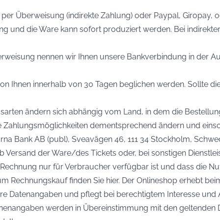
per Überweisung (indirekte Zahlung) oder Paypal, Giropay, o
ng und die Ware kann sofort produziert werden. Bei indirekte
erweisung nennen wir Ihnen unsere Bankverbindung in der Au
n Ihnen innerhalb von 30 Tagen beglichen werden. Sollte dies 
arten ändern sich abhängig vom Land, in dem die Bestellun
re Zahlungsmöglichkeiten dementsprechend ändern und eins
arna Bank AB (publ), Sveavägen 46, 111 34 Stockholm, Schwe
ab Versand der Ware/des Tickets oder, bei sonstigen Dienstle
ss Rechnung nur für Verbraucher verfügbar ist und dass die Nu
zum Rechnungskauf finden Sie hier. Der Onlineshop erhebt be
Ihre Datenangaben und pflegt bei berechtigtem Interesse und
sonenangaben werden in Übereinstimmung mit den geltende