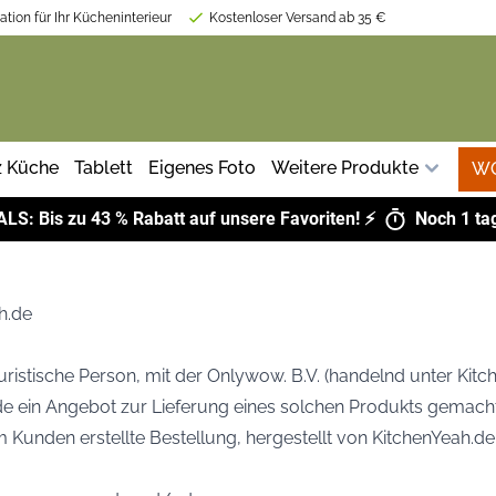
tion für Ihr Kücheninterieur
Kostenloser Versand ab 35 €
z Küche
Tablett
Eigenes Foto
Weitere Produkte
W
ALS:
Bis zu 43 % Rabatt auf unsere Favoriten! ⚡
Noch
1 ta
h.de
uristische Person, mit der Onlywow. B.V. (handelnd unter Kitc
e ein Angebot zur Lieferung eines solchen Produkts gemacht
om Kunden erstellte Bestellung, hergestellt von KitchenYeah.d