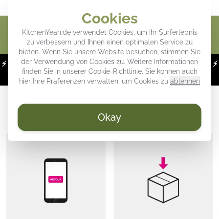
Verleihen Sie Ihrer Küche eine persönliche Note
Cookies
Waren
KitchenYeah.de verwendet Cookies, um Ihr Surferlebnis
zu verbessern und Ihnen einen optimalen Service zu
bieten. Wenn Sie unsere Website besuchen, stimmen Sie
der Verwendung von Cookies zu. Weitere Informationen
⚡
WOCHENDEALS:
Bis zu 43 % Rabatt auf unsere Favoriten! ⚡
finden Sie in unserer
Cookie-Richtlinie
. Sie können auch
Nur noch 07 Stunden und 32:07 übrig
hier Ihre Präferenzen verwalten, um Cookies zu
ablehnen
RÜCKSENDUNGEN
Okay