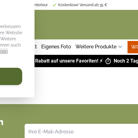
tion für Ihr Kücheninterieur
Kostenloser Versand ab 35 €
verbessern
ere Website
 Weitere
önnen auch
z Küche
Tablett
Eigenes Foto
Weitere Produkte
W
hnen
LS:
Bis zu 43 % Rabatt auf unsere Favoriten! ⚡
Noch
2 Ta
n
E-Mailadresse