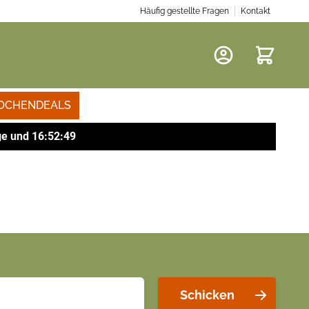
Häufig gestellte Fragen
Kontakt
Warenkor
OCHENDEALS
ge
und
16
:
52
:
49
Schicken