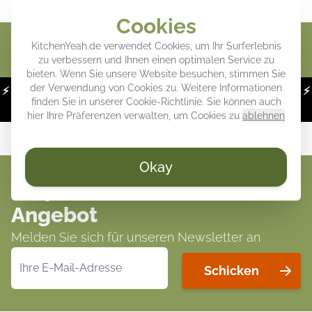
Verleihen Sie Ihrer Küche eine persönliche Note
Cookies
Waren
KitchenYeah.de verwendet Cookies, um Ihr Surferlebnis
zu verbessern und Ihnen einen optimalen Service zu
bieten. Wenn Sie unsere Website besuchen, stimmen Sie
der Verwendung von Cookies zu. Weitere Informationen
⚡
WOCHENDEALS:
Bis zu 43 % Rabatt auf unsere Favoriten! ⚡
finden Sie in unserer
Cookie-Richtlinie
. Sie können auch
Nur noch 07 Stunden und 59:36 übrig
hier Ihre Präferenzen verwalten, um Cookies zu
ablehnen
Okay
Verpassen Sie nie wieder ein
Angebot
Melden Sie sich für unseren Newsletter an
E-Mailadresse
Schicken